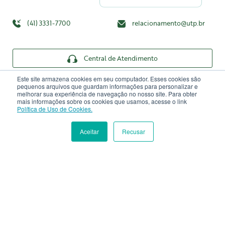
(41) 3331-7700
relacionamento@utp.br
Central de Atendimento
Este site armazena cookies em seu computador. Esses cookies são
Tour virtual
pequenos arquivos que guardam informações para personalizar e
melhorar sua experiência de navegação no nosso site. Para obter
mais informações sobre os cookies que usamos, acesse o link
Mapa do campus
Política de Uso de Cookies.
Portal do Professor
Aceitar
Recusar
INSCREVA-SE
MATRÍCULA
Webmail