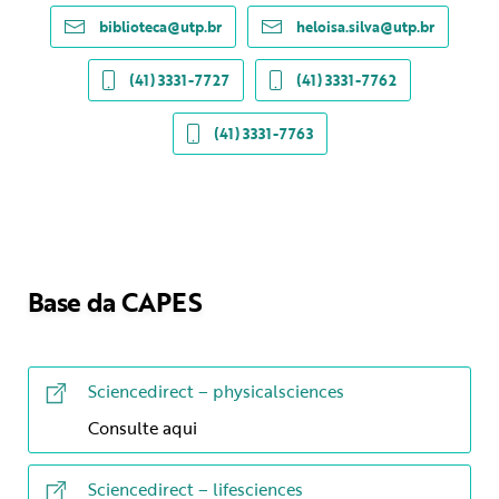
biblioteca@utp.br
heloisa.silva@utp.br
(41) 3331-7727
(41) 3331-7762
(41) 3331-7763
Base da CAPES
Sciencedirect – physicalsciences
Consulte aqui
Sciencedirect – lifesciences