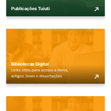
Publicações Tuiuti
Bibliotecas Digital
Links úteis para acesso a livros,
artigos, teses e dissertações