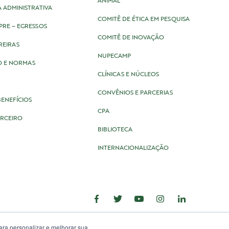
ANIMAL
 ADMINISTRATIVA
COMITÊ DE ÉTICA EM PESQUISA
MPRE – EGRESSOS
COMITÊ DE INOVAÇÃO
REIRAS
NUPECAMP
O E NORMAS
CLÍNICAS E NÚCLEOS
CONVÊNIOS E PARCERIAS
BENEFÍCIOS
CPA
ARCEIRO
BIBLIOTECA
INTERNACIONALIZAÇÃO
ra personalizar e melhorar sua