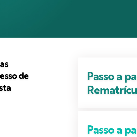
 as
Passo a pa
esso de
sta
Rematrícu
Passo a pa