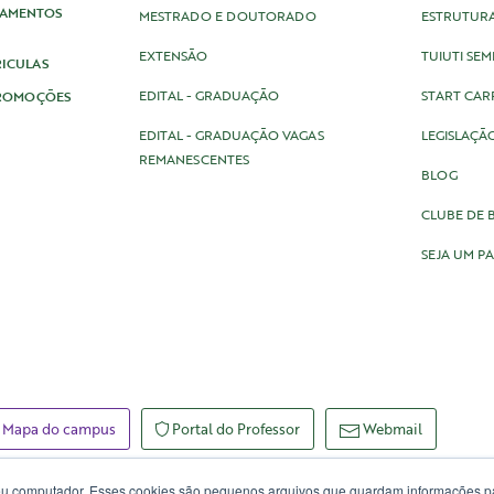
IAMENTOS
MESTRADO E DOUTORADO
ESTRUTURA
EXTENSÃO
TUIUTI SE
RICULAS
EDITAL - GRADUAÇÃO
START CAR
PROMOÇÕES
EDITAL - GRADUAÇÃO VAGAS
LEGISLAÇÃ
REMANESCENTES
BLOG
CLUBE DE 
SEJA UM P
Mapa do campus
Portal do Professor
Webmail
eu computador. Esses cookies são pequenos arquivos que guardam informações pa