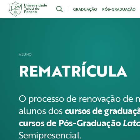
Acesse
GRADUAÇÃO
PÓS-GRADUAÇÃO
o
conteúdo
ALUNO
REMATRÍCULA
O processo de renovação de m
alunos dos
cursos de graduaç
cursos de
Pós-Graduação
Lato
Semipresencial.