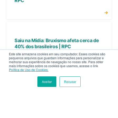
RPC
Saiu na Mídia: Bruxismo afeta cerca de
40% dos brasileiros | RPC
Este site armazena cookies em seu computador. Esses cookies são
pequenos arquivos que guardam informações para personalizar e
melhorar sua experiência de navegação no nosso site. Para obter
mais informações sobre os cookies que usamos, acesse o link
Política de Uso de Cookies.
Aceitar
Recusar
INSCREVA-SE
MATRÍCULA
SAIU NA MÍDIA | Os benefícios do leite
de pacotinho