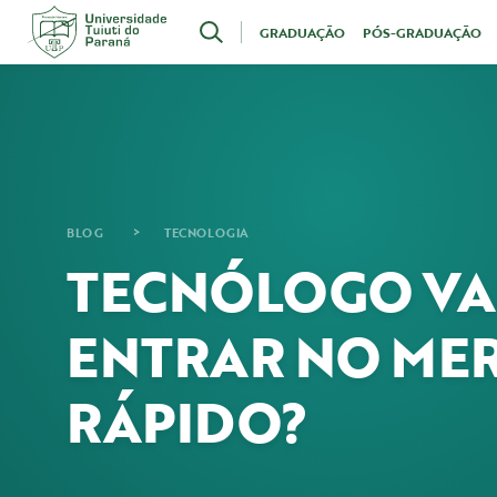
Acesse
GRADUAÇÃO
PÓS-GRADUAÇÃO
o
conteúdo
BLOG
TECNOLOGIA
TECNÓLOGO VAL
ENTRAR NO ME
RÁPIDO?