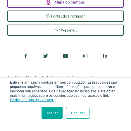
Mapa do campus
Portal do Professor
Webmail
© 2021 - 2026 | Tuiuti do Paraná - Todos os direitos reservados
Este site armazena cookies em seu computador. Esses cookies são
Rua Padre Ladislau Kula, Nº 395, Santo Inácio, Curitiba, PR, CEP
pequenos arquivos que guardam informações para personalizar e
82.010-210
melhorar sua experiência de navegação no nosso site. Para obter
mais informações sobre os cookies que usamos, acesse o link
Política de Uso de Cookies.
Aceitar
Recusar
Lei Nº 9.394
Política de privacidade
INSCREVA-SE
MATRÍCULA