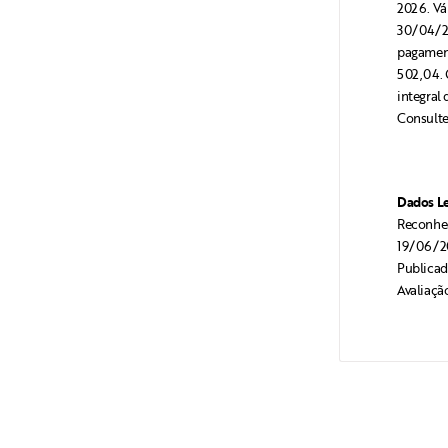
2026. Vá
30/04/20
pagament
502,04. 
integral 
Consulte
Dados Le
Reconhec
19/06/2
Publicad
Avaliaçã