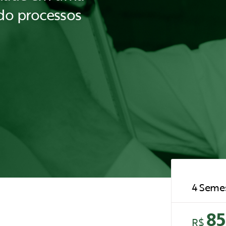
ndo processos
4 Semes
85
R$