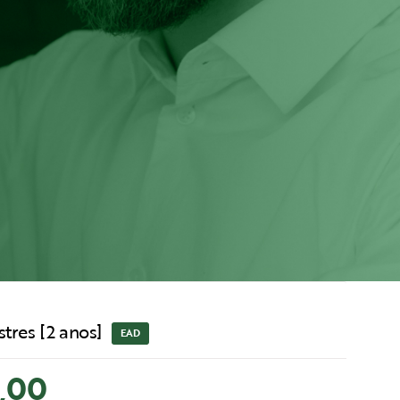
tres [2 anos]
EAD
,00