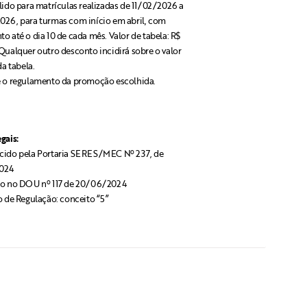
lido para matrículas realizadas de 11/02/2026 a
26, para turmas com início em abril, com
o até o dia 10 de cada mês. Valor de tabela: R$
Qualquer outro desconto incidirá sobre o valor
da tabela.
 o regulamento da promoção escolhida.
gais:
ido pela Portaria SERES/MEC Nº 237, de
024
o no DOU nº 117 de 20/06/2024
o de Regulação: conceito “5”