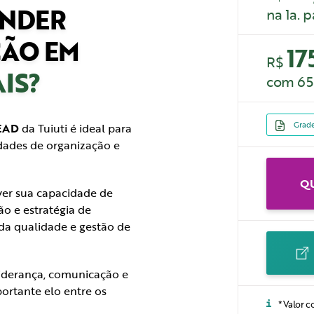
ENDER
na 1a. 
ÃO EM
17
R$
IS?
com 65
Grade
 EAD
da Tuiuti é ideal para
idades de organização e
Q
ver sua capacidade de
ão e estratégia de
da qualidade e gestão de
liderança, comunicação e
ortante elo entre os
*Valor c