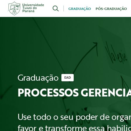
Acesse
GRADUAÇÃO
PÓS-GRADUAÇÃO
o
conteúdo
Graduação
EAD
PROCESSOS GERENCIA
Use todo o seu poder de orga
favor e transforme essa habi