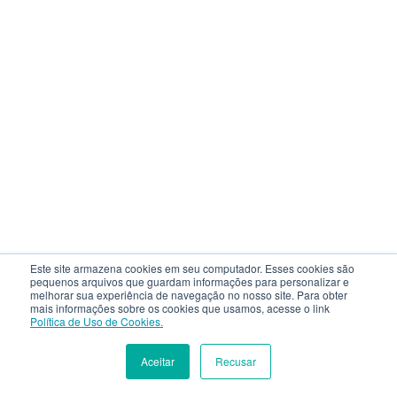
Este site armazena cookies em seu computador. Esses cookies são
pequenos arquivos que guardam informações para personalizar e
melhorar sua experiência de navegação no nosso site. Para obter
mais informações sobre os cookies que usamos, acesse o link
Como decidir entre Bacharelado,
Política de Uso de Cookies.
Licenciatura e Tecnólogo?
Aceitar
Recusar
INSCREVA-SE
MATRÍCULA
A diferença entre Bacharelado, Licenciatura e