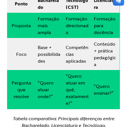
Bacharela
Tecnólogo
Licenciatu
Ponto
do
(CST)
ra
Formação
Formação
Formação
Proposta
mais
direcionad
para
ampla
a
docência
Conteúdo
Base +
Competên
+ prática
Foco
possibilida
cias
pedagógic
des
aplicadas
a
“Quero
Pergunta
“Quero
atuar em
“Quero
que
atuar
quê,
ensinar?”
resolve
onde?”
exatament
e?”
Tabela comparativa: Principais diferenças entre
Bacharelado, Licenciatura e Tecnólogo.